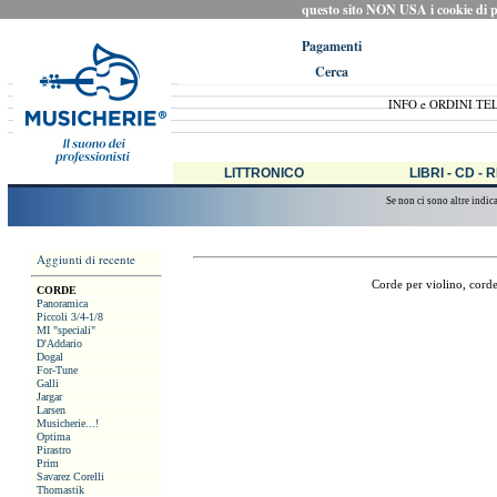
questo sito NON USA i cookie di prof
Pagamenti
Cerca
INFO e ORDINI TE
LITTRONICO
LIBRI - CD - 
Se non ci sono altre indic
Aggiunti di recente
Corde per violino, corde 
CORDE
Panoramica
Piccoli 3/4-1/8
MI "speciali"
D'Addario
Dogal
For-Tune
Galli
Jargar
Larsen
Musicherie...!
Optima
Pirastro
Prim
Savarez Corelli
Thomastik