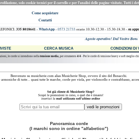
ilazione, solo cookie tecnici per il carrello e per l'analisi delle pagine visitate. Tutti i de
Come acquistare
Contatti
LEFONICI:
335 8018641
-
WhatsApp
-
0573 21733
orario 10.30-12.30 - 15.30-18.30 -
su app
Agosto operativo! Dal Vostro Bonacchi, a
RIVISTE
CERCA MUSICA
CONDIZIONI DI
azioni, le corde si intendono nella
tensione media
, per strumento
4/4
- Per le corde di tensione heavy e soft meglio chi
Benvenuto su musicherie.com alias Musicherie Shop, ovvero il sito del Bonacchi.
armoniche di tutte... quasi tutte le marche, corde per viola, per violoncello e contrabbasso, acces
Sei già cliente di Musicherie Shop?
Scopri le promozioni in corso, o quel che è rimasto!
inserisci la
mail utilizzata nell'ultimo ordine
Panoramica corde
(I marchi sono in ordine "alfabetico")