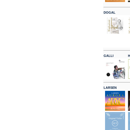
DOGAL
GALLI
H
LARSEN