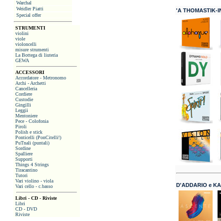
Warchal
Weidler Piatti
'A THOMASTIK-I
Special offer
STRUMENTI
violini
viole
violoncelli
misure strumenti
La Bottega di liuteria
GEWA
ACCESSORI
Accordatore - Metronomo
Archi - Archetti
Cancelleria
Cordiere
Custodie
Gingilli
Leggii
Mentoniere
Pece - Colofonia
Piroli
Polish e stick
Ponticelli (PonCitelli!)
PuTnali (puntali)
Sordine
Spalliere
Supporti
Things 4 Strings
Tiracantino
Tutori
Vari violino - viola
D'ADDARIO e K
Vari cello - c.basso
Libri - CD - Riviste
Libri
CD - DVD
Riviste