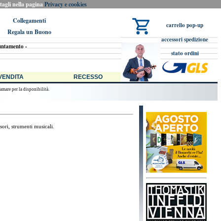
ttagli nella pagina
Privacy e cookies
Collegamenti
carrello pop-up
Regala un Buono
accessori spedizione
untamento -
stato ordini
lias Musicherie Shop, 98% degli ordini evasi in giornata se pervenuti entro le 18:00 circa.
 VENDITA
RECESSO
amare per la disponibilità.
sori, strumenti musicali.