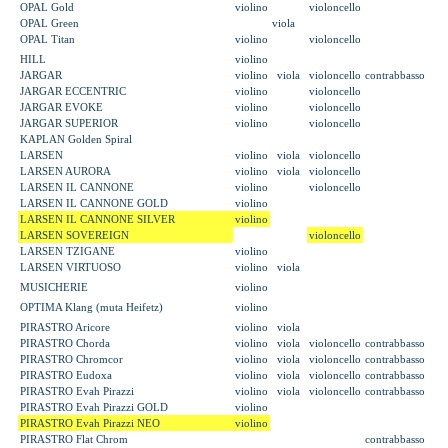
OPAL Gold
violino
violoncello
OPAL Green
viola
OPAL Titan
violino
violoncello
HILL
violino
JARGAR
violino
viola
violoncello
contrabbasso
JARGAR ECCENTRIC
violino
violoncello
JARGAR EVOKE
violino
violoncello
JARGAR SUPERIOR
violino
violoncello
KAPLAN Golden Spiral
LARSEN
violino
viola
violoncello
LARSEN AURORA
violino
viola
violoncello
LARSEN IL CANNONE
violino
violoncello
LARSEN IL CANNONE GOLD
violino
LARSEN IL CANNONE SILVER
violino
LARSEN SOVEREIGN
violoncello
LARSEN TZIGANE
violino
LARSEN VIRTUOSO
violino
viola
MUSICHERIE
violino
OPTIMA Klang (muta Heifetz)
violino
PIRASTRO Aricore
violino
viola
PIRASTRO Chorda
violino
viola
violoncello
contrabbasso
PIRASTRO Chromcor
violino
viola
violoncello
contrabbasso
PIRASTRO Eudoxa
violino
viola
violoncello
contrabbasso
PIRASTRO Evah Pirazzi
violino
viola
violoncello
contrabbasso
PIRASTRO Evah Pirazzi GOLD
violino
PIRASTRO Evah Pirazzi NEO
violino
PIRASTRO Flat Chrom
contrabbasso