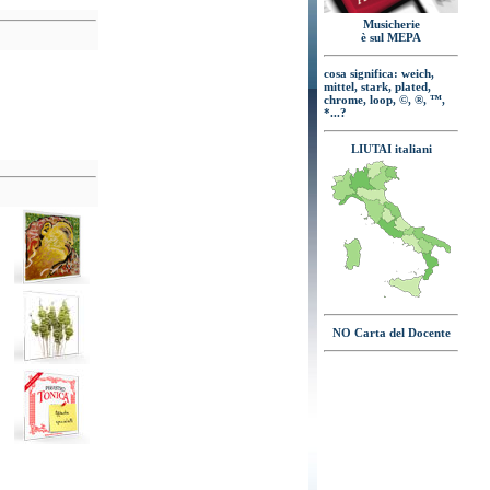
Musicherie
è sul MEPA
cosa significa: weich,
mittel, stark, plated,
chrome, loop, ©, ®, ™,
*...?
LIUTAI italiani
NO Carta del Docente