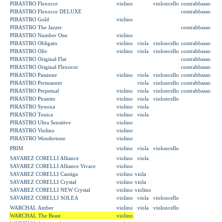
PIRASTRO Flexocor
violino
violoncello
contrabbasso
PIRASTRO Flexocor DELUXE
contrabbasso
PIRASTRO Gold
violino
PIRASTRO The Jazzer
contrabbasso
PIRASTRO Number One
violino
PIRASTRO Obligato
violino
viola
violoncello
contrabbasso
PIRASTRO Oliv
violino
viola
violoncello
contrabbasso
PIRASTRO Original Flat
contrabbasso
PIRASTRO Original Flexocor
contrabbasso
PIRASTRO Passione
violino
viola
violoncello
contrabbasso
PIRASTRO Permanent
viola
violoncello
contrabbasso
PIRASTRO Perpetual
violino
viola
violoncello
contrabbasso
PIRASTRO Piranito
violino
viola
violoncello
PIRASTRO Synoxa
violino
viola
PIRASTRO Tonica
violino
viola
PIRASTRO Ultra Sensitive
violino
PIRASTRO Violino
violino
PIRASTRO Wondertone
violino
PRIM
violino
viola
violoncello
SAVAREZ CORELLI Alliance
violino
viola
SAVAREZ CORELLI Alliance Vivace
violino
SAVAREZ CORELLI Cantiga
violino
viola
SAVAREZ CORELLI Crystal
violino
viola
SAVAREZ CORELLI NEW Crystal
violino
violino
SAVAREZ CORELLI SOLEA
violino
viola
violoncello
WARCHAL Amber
violino
viola
violoncello
WARCHAL The Beast
violino