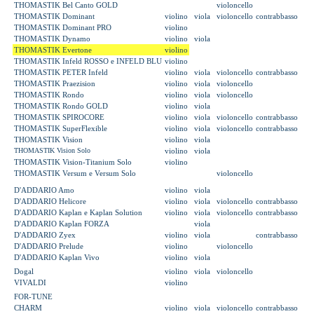
THOMASTIK Bel Canto GOLD
violoncello
THOMASTIK Dominant
violino
viola
violoncello
contrabbasso
THOMASTIK Dominant PRO
violino
THOMASTIK Dynamo
violino
viola
THOMASTIK Evertone
violino
THOMASTIK
Infeld ROSSO e INFELD BLU
violino
THOMASTIK PETER Infeld
violino
viola
violoncello
contrabbasso
THOMASTIK Praezision
violino
viola
violoncello
THOMASTIK Rondo
violino
viola
violoncello
THOMASTIK Rondo GOLD
violino
viola
THOMASTIK SPIROCORE
violino
viola
violoncello
contrabbasso
THOMASTIK SuperFlexible
violino
viola
violoncello
contrabbasso
THOMASTIK Vision
violino
viola
THOMASTIK Vision Solo
violino
viola
THOMASTIK Vision-Titanium Solo
violino
THOMASTIK Versum e Versum Solo
violoncello
D'ADDARIO Amo
violino
viola
D'ADDARIO Helicore
violino
viola
violoncello
contrabbasso
D'ADDARIO Kaplan e Kaplan Solution
violino
viola
violoncello
contrabbasso
D'ADDARIO Kaplan FORZA
viola
D'ADDARIO Zyex
violino
viola
contrabbasso
D'ADDARIO Prelude
violino
violoncello
D'ADDARIO Kaplan Vivo
violino
viola
Dogal
violino
viola
violoncello
VIVALDI
violino
FOR-TUNE
CHARM
violino
viola
violoncello
contrabbasso