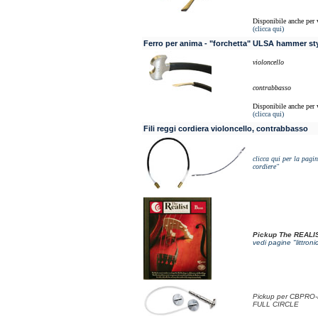
Disponibile anche per 
(clicca qui)
Ferro per anima - "forchetta" ULSA hammer st
violoncello
contrabbasso
Disponibile anche per 
(clicca qui)
Fili reggi cordiera violoncello, contrabbasso
clicca qui per la pagi
cordiere"
Pickup The REALI
vedi pagine "littroni
Pickup per CBPRO
FULL CIRCLE