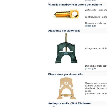
Vitarella o madrevite in ottone per archetto
violoncello - asta d
contrabbasso - ast
Disponibile anche per 
(clicca qui)
Alzaponte per violoncello
Alza ponte per violo
Disponibile anche per 
(clicca qui)
Divaricatore per violoncello
Divaricatore in otto
dilatare la base del 
simulando la pressi
corde
(ponticello non incl
Antilupo a molla - Wolf Eliminator