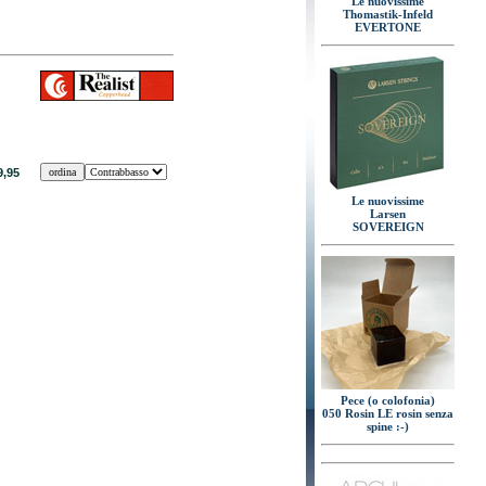
Le nuovissime
Thomastik-Infeld
EVERTONE
9,95
Le nuovissime
Larsen
SOVEREIGN
Pece (o colofonia)
050 Rosin LE rosin senza
spine :-)