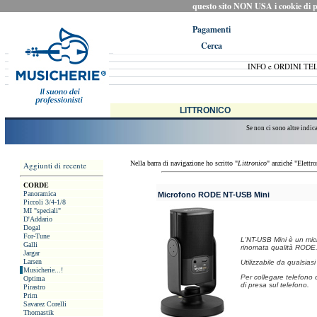
questo sito NON USA i cookie di prof
Pagamenti
Cerca
INFO e ORDINI TE
LITTRONICO
Se non ci sono altre indic
Nella barra di navigazione ho scritto "
Littronico
" anziché "Elettr
Aggiunti di recente
CORDE
Panoramica
Microfono RODE NT-USB Mini
Piccoli 3/4-1/8
MI "speciali"
D'Addario
Dogal
For-Tune
L'NT-USB Mini è un micr
Galli
rinomata qualità RODE
Jargar
Larsen
Utilizzabile da qualsia
Musicherie...!
Per collegare telefono 
Optima
di presa sul telefono.
Pirastro
Prim
Savarez Corelli
Thomastik