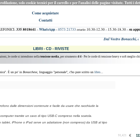
ilazione, solo cookie tecnici per il carrello e per l'analisi delle pagine visitate. Tutti i de
Come acquistare
Contatti
LEFONICI:
335 8018641
-
WhatsApp
-
0573 21733
orario 10.30-12.30 - 15.30-18.30 -
su app
Dal Vostro Bonacchi, alia
LIBRI - CD - RIVISTE
azioni, le corde si intendono nella
tensione media
, per strumento
4/4
- Per le corde di tensione heavy e soft meglio chi
onica". È un po' in
Bonacchese
, linguaggio "personale", c'ho pure scritto un
libro
...
ofono dalle dimensioni contenute e facile da usare che racchiude la
.
si computer tramite un cavo di tipo USB-C compreso nella scatola.
o tablet, iPhone o iPad serve un adattatore (non compreso) da USB al tipo
€
11
91,421