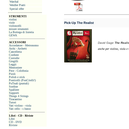
Warchal
Weidler Piatti
Special offer
STRUMENTI
violini
viole
Pick-Up The Realist
violoncelli
misure strumenti
La Bottega di liuteria
GEWA
ACCESSORI
David Gage
The Realis
Accordatore - Metronomo
Archi - Archetti
anche per violino, viola e 
Cancelleria
Cordiere
Custodie
Gingilli
Leggii
Mentoniere
Pece - Colofonia
Piroli
Polish e stick
Ponticelli (PonCitelli!)
PuTnali (puntali)
Sordine
Spalliere
Supporti
Things 4 Strings
Tiracantino
Tutori
Vari violino - viola
Vari cello - c.basso
Libri - CD - Riviste
Libri
CD - DVD
Riviste