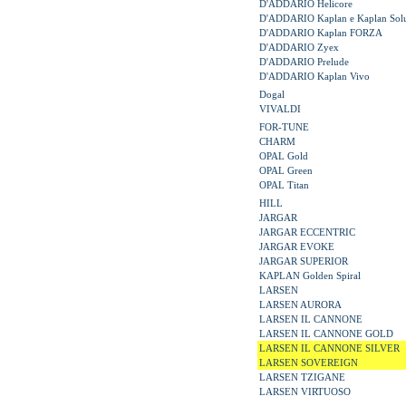
D'ADDARIO Helicore
D'ADDARIO Kaplan e Kaplan Solu
D'ADDARIO Kaplan FORZA
D'ADDARIO Zyex
D'ADDARIO Prelude
D'ADDARIO Kaplan Vivo
Dogal
VIVALDI
FOR-TUNE
CHARM
OPAL Gold
OPAL Green
OPAL Titan
HILL
JARGAR
JARGAR ECCENTRIC
JARGAR EVOKE
JARGAR SUPERIOR
KAPLAN Golden Spiral
LARSEN
LARSEN AURORA
LARSEN IL CANNONE
LARSEN IL CANNONE GOLD
LARSEN IL CANNONE SILVER
LARSEN SOVEREIGN
LARSEN TZIGANE
LARSEN VIRTUOSO