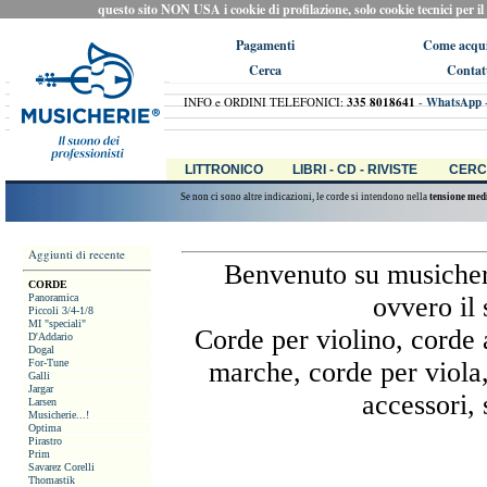
questo sito NON USA i cookie di profilazione, solo cookie tecnici per il ca
Pagamenti
Come acqui
Cerca
Contat
INFO e ORDINI TELEFONICI:
335 8018641
-
WhatsApp
LITTRONICO
LIBRI - CD - RIVISTE
CERC
Se non ci sono altre indicazioni, le corde si intendono nella
tensione med
Aggiunti di recente
Benvenuto su musicher
CORDE
Panoramica
ovvero il 
Piccoli 3/4-1/8
MI "speciali"
Corde per violino, corde a
D'Addario
Dogal
For-Tune
marche, corde per viola,
Galli
Jargar
accessori, 
Larsen
Musicherie...!
Optima
Pirastro
Prim
Savarez Corelli
Thomastik