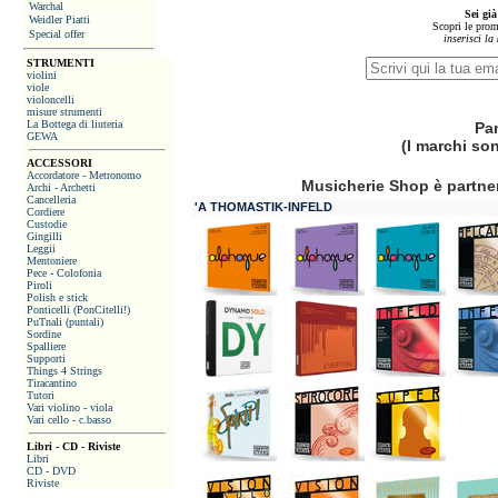
Warchal
Sei già
Weidler Piatti
Scopri le prom
Special offer
inserisci la
STRUMENTI
violini
viole
violoncelli
misure strumenti
La Bottega di liuteria
Pa
GEWA
(I marchi son
ACCESSORI
Accordatore - Metronomo
Musicherie Shop è partner 
Archi - Archetti
Cancelleria
'A THOMASTIK-INFELD
Cordiere
Custodie
Gingilli
Leggii
Mentoniere
Pece - Colofonia
Piroli
Polish e stick
Ponticelli (PonCitelli!)
PuTnali (puntali)
Sordine
Spalliere
Supporti
Things 4 Strings
Tiracantino
Tutori
Vari violino - viola
Vari cello - c.basso
Libri - CD - Riviste
Libri
CD - DVD
Riviste