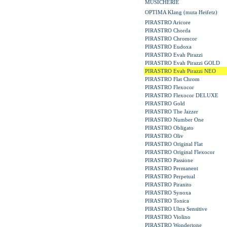
MUSICHERIE
OPTIMA Klang (muta Heifetz)
PIRASTRO Aricore
PIRASTRO Chorda
PIRASTRO Chromcor
PIRASTRO Eudoxa
PIRASTRO Evah Pirazzi
PIRASTRO Evah Pirazzi GOLD
PIRASTRO Evah Pirazzi NEO
PIRASTRO Flat Chrom
PIRASTRO Flexocor
PIRASTRO Flexocor DELUXE
PIRASTRO Gold
PIRASTRO The Jazzer
PIRASTRO Number One
PIRASTRO Obligato
PIRASTRO Oliv
PIRASTRO Original Flat
PIRASTRO Original Flexocor
PIRASTRO Passione
PIRASTRO Permanent
PIRASTRO Perpetual
PIRASTRO Piranito
PIRASTRO Synoxa
PIRASTRO Tonica
PIRASTRO Ultra Sensitive
PIRASTRO Violino
PIRASTRO Wondertone