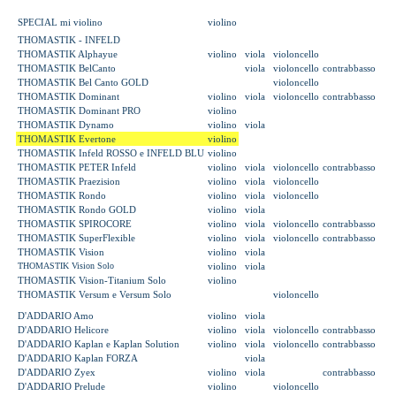
SPECIAL mi violino
violino
THOMASTIK - INFELD
THOMASTIK Alphayue
violino
viola
violoncello
THOMASTIK BelCanto
viola
violoncello
contrabbasso
THOMASTIK Bel Canto GOLD
violoncello
THOMASTIK Dominant
violino
viola
violoncello
contrabbasso
THOMASTIK Dominant PRO
violino
THOMASTIK Dynamo
violino
viola
THOMASTIK Evertone
violino
THOMASTIK
Infeld ROSSO e INFELD BLU
violino
THOMASTIK PETER Infeld
violino
viola
violoncello
contrabbasso
THOMASTIK Praezision
violino
viola
violoncello
THOMASTIK Rondo
violino
viola
violoncello
THOMASTIK Rondo GOLD
violino
viola
THOMASTIK SPIROCORE
violino
viola
violoncello
contrabbasso
THOMASTIK SuperFlexible
violino
viola
violoncello
contrabbasso
THOMASTIK Vision
violino
viola
THOMASTIK Vision Solo
violino
viola
THOMASTIK Vision-Titanium Solo
violino
THOMASTIK Versum e Versum Solo
violoncello
D'ADDARIO Amo
violino
viola
D'ADDARIO Helicore
violino
viola
violoncello
contrabbasso
D'ADDARIO Kaplan e Kaplan Solution
violino
viola
violoncello
contrabbasso
D'ADDARIO Kaplan FORZA
viola
D'ADDARIO Zyex
violino
viola
contrabbasso
D'ADDARIO Prelude
violino
violoncello