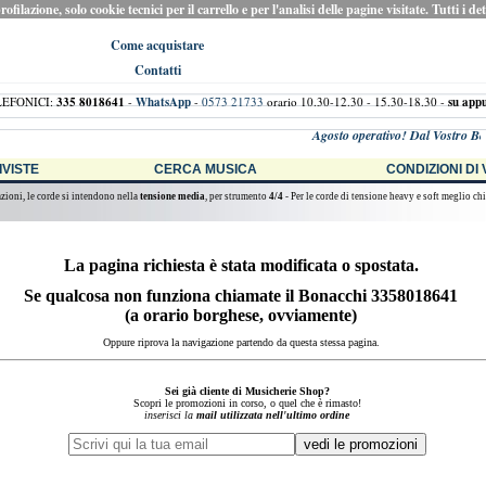
ilazione, solo cookie tecnici per il carrello e per l'analisi delle pagine visitate. Tutti i de
Come acquistare
Contatti
LEFONICI:
335 8018641
-
WhatsApp
-
0573 21733
orario 10.30-12.30 - 15.30-18.30 -
su app
Agosto operativo! Dal Vostro Bonacch
RIVISTE
CERCA MUSICA
CONDIZIONI DI
azioni, le corde si intendono nella
tensione media
, per strumento
4/4
- Per le corde di tensione heavy e soft meglio chi
La pagina richiesta è stata modificata o spostata.
Se qualcosa non funziona chiamate il Bonacchi 3358018641
(a orario borghese, ovviamente)
Oppure riprova la navigazione partendo da questa stessa pagina.
Sei già cliente di Musicherie Shop?
Scopri le promozioni in corso, o quel che è rimasto!
inserisci la
mail utilizzata nell'ultimo ordine