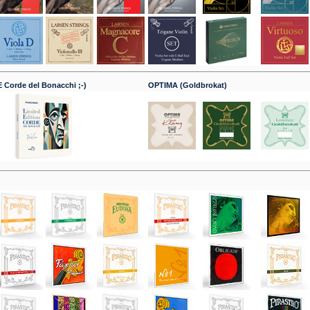
 Corde del Bonacchi ;-)
OPTIMA (Goldbrokat)