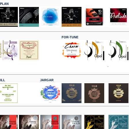
APLAN
FOR-TUNE
-
ILL
JARGAR