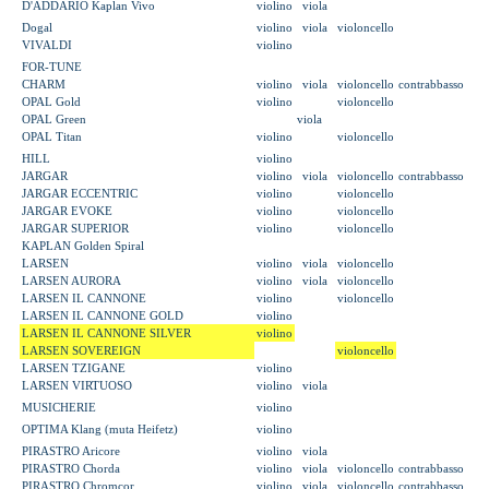
D'ADDARIO Kaplan Vivo
violino
viola
Dogal
violino
viola
violoncello
VIVALDI
violino
FOR-TUNE
CHARM
violino
viola
violoncello
contrabbasso
OPAL Gold
violino
violoncello
OPAL Green
viola
OPAL Titan
violino
violoncello
HILL
violino
JARGAR
violino
viola
violoncello
contrabbasso
JARGAR ECCENTRIC
violino
violoncello
JARGAR EVOKE
violino
violoncello
JARGAR SUPERIOR
violino
violoncello
KAPLAN Golden Spiral
LARSEN
violino
viola
violoncello
LARSEN AURORA
violino
viola
violoncello
LARSEN IL CANNONE
violino
violoncello
LARSEN IL CANNONE GOLD
violino
LARSEN IL CANNONE SILVER
violino
LARSEN SOVEREIGN
violoncello
LARSEN TZIGANE
violino
LARSEN VIRTUOSO
violino
viola
MUSICHERIE
violino
OPTIMA Klang (muta Heifetz)
violino
PIRASTRO Aricore
violino
viola
PIRASTRO Chorda
violino
viola
violoncello
contrabbasso
PIRASTRO Chromcor
violino
viola
violoncello
contrabbasso