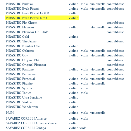
PIRASTRO Eudoxa
violino
viola
violoncello
contrabbasso
PIRASTRO Evah Pirazzi
violino
viola
violoncello
contrabbasso
PIRASTRO Evah Pirazzi GOLD
violino
PIRASTRO Evah Pirazzi NEO
violino
PIRASTRO Flat Chrom
contrabbasso
PIRASTRO Flexocor
violino
violoncello
contrabbasso
PIRASTRO Flexocor DELUXE
contrabbasso
PIRASTRO Gold
violino
PIRASTRO The Jazzer
contrabbasso
PIRASTRO Number One
violino
PIRASTRO Obligato
violino
viola
violoncello
contrabbasso
PIRASTRO Oliv
violino
viola
violoncello
contrabbasso
PIRASTRO Original Flat
contrabbasso
PIRASTRO Original Flexocor
contrabbasso
PIRASTRO Passione
violino
viola
violoncello
contrabbasso
PIRASTRO Permanent
viola
violoncello
contrabbasso
PIRASTRO Perpetual
violino
viola
violoncello
contrabbasso
PIRASTRO Piranito
violino
viola
violoncello
PIRASTRO Synoxa
violino
viola
PIRASTRO Tonica
violino
viola
PIRASTRO Ultra Sensitive
violino
PIRASTRO Violino
violino
PIRASTRO Wondertone
violino
PRIM
violino
viola
violoncello
SAVAREZ CORELLI Alliance
violino
viola
SAVAREZ CORELLI Alliance Vivace
violino
SAVAREZ CORELLI Cantiga
violino
viola