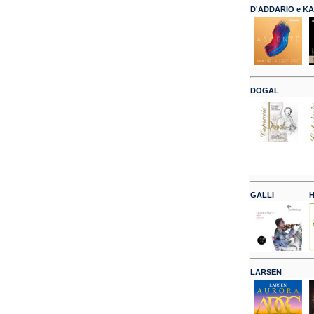
D'ADDARIO e K
DOGAL
GALLI
H
LARSEN