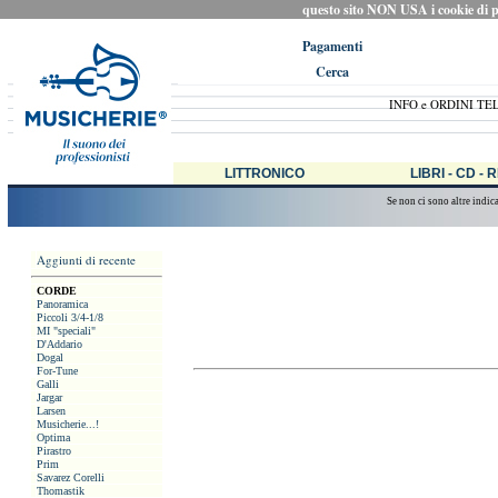
questo sito NON USA i cookie di prof
Pagamenti
Cerca
INFO e ORDINI TE
LITTRONICO
LIBRI - CD - 
Se non ci sono altre indic
Aggiunti di recente
CORDE
Panoramica
Piccoli 3/4-1/8
MI "speciali"
D'Addario
Dogal
For-Tune
Galli
Jargar
Larsen
Musicherie...!
Optima
Pirastro
Prim
Savarez Corelli
Thomastik