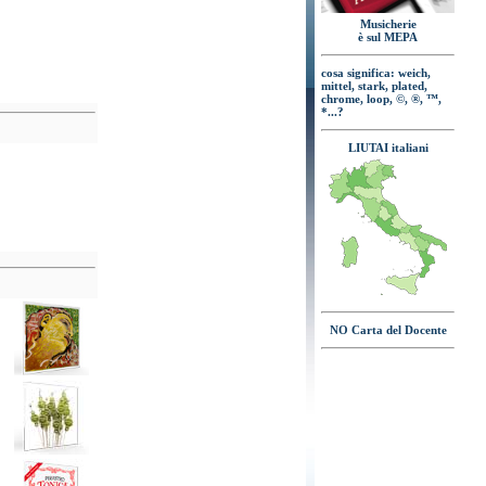
Musicherie
è sul MEPA
cosa significa: weich,
mittel, stark, plated,
chrome, loop, ©, ®, ™,
*...?
LIUTAI italiani
NO Carta del Docente