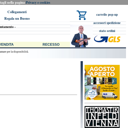
ttagli nella pagina
Privacy e cookies
Collegamenti
carrello pop-up
Regala un Buono
accessori spedizione
untamento -
stato ordini
i, alias Musicherie Shop, 98% degli ordini evasi in giornata se pervenuti entro le 18:00 ci
 VENDITA
RECESSO
amare per la disponibilità.