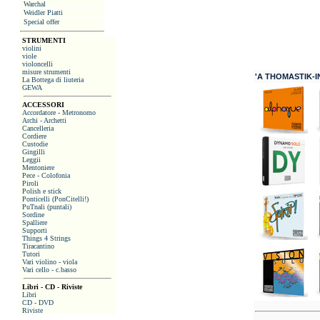
Warchal
Weidler Piatti
Special offer
STRUMENTI
violini
viole
violoncelli
misure strumenti
'A THOMASTIK-I
La Bottega di liuteria
GEWA
ACCESSORI
Accordatore - Metronomo
Archi - Archetti
Cancelleria
Cordiere
Custodie
Gingilli
Leggii
Mentoniere
Pece - Colofonia
Piroli
Polish e stick
Ponticelli (PonCitelli!)
PuTnali (puntali)
Sordine
Spalliere
Supporti
Things 4 Strings
Tiracantino
Tutori
Vari violino - viola
Vari cello - c.basso
Libri - CD - Riviste
Libri
CD - DVD
Riviste