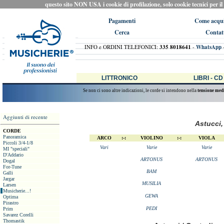
questo sito NON USA i cookie di profilazione, solo cookie tecnici per il ca
Pagamenti
Come acqui
Cerca
Contat
INFO e ORDINI TELEFONICI:
335 8018641
-
WhatsApp
LITTRONICO
LIBRI - CD
Se non ci sono altre indicazioni, le corde si intendono nella
tensione med
Aggiunti di recente
Astucci,
CORDE
Panoramica
ARCO
:-:
VIOLINO
:-:
VIOLA
Piccoli 3/4-1/8
Vari
Varie
Varie
MI "speciali"
D'Addario
ARTONUS
ARTONUS
Dogal
For-Tune
BAM
Galli
Jargar
MUSILIA
Larsen
Musicherie...!
GEWA
Optima
Pirastro
PEDI
Prim
Savarez Corelli
Thomastik