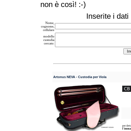
non è così! :-)
Inserite i dat
Nome,
cognome,
cellulare
modello
custodia
cercato:
Artonus NEVA - Custodia per Viola
per dett
l'immagi