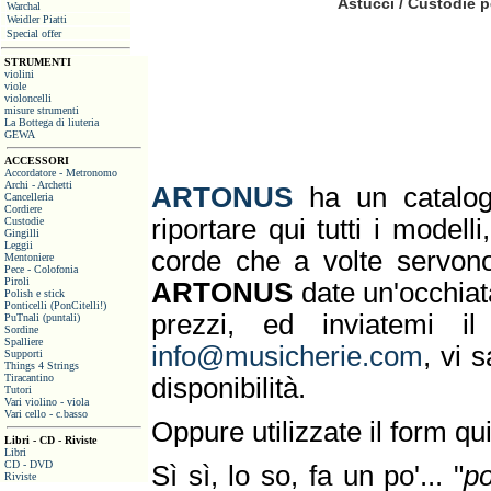
Astucci / Custodie 
Warchal
Weidler Piatti
Special offer
STRUMENTI
violini
viole
violoncelli
misure strumenti
La Bottega di liuteria
GEWA
ACCESSORI
Accordatore - Metronomo
Archi - Archetti
ARTONUS
ha un catalog
Cancelleria
Cordiere
riportare qui tutti i model
Custodie
Gingilli
Leggii
corde che a volte servono
Mentoniere
Pece - Colofonia
Piroli
ARTONUS
date un'occhiat
Polish e stick
Ponticelli (PonCitelli!)
prezzi, ed inviatemi i
PuTnali (puntali)
Sordine
Spalliere
info@musicherie.com
, vi 
Supporti
Things 4 Strings
Tiracantino
disponibilità.
Tutori
Vari violino - viola
Vari cello - c.basso
Oppure utilizzate il form qui
Libri - CD - Riviste
Libri
CD - DVD
Sì sì, lo so, fa un po'... "
po
Riviste