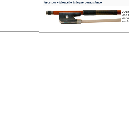
Arco per violoncello in legno pernambuco
Arco
con b
di b
occh