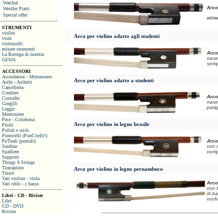
Warchal
Arco 
Weidler Piatti
Special offer
ottim
STRUMENTI
violini
Arco per violino adatto agli studenti
viole
violoncelli
misure strumenti
Arco
La Bottega di liuteria
nase
GEWA
semp
ACCESSORI
Accordatore - Metronomo
Arco per violino adatto a studenti
Archi - Archetti
Cancelleria
Cordiere
Arco
Custodie
nase
Gingilli
pari
Leggii
Mentoniere
Pece - Colofonia
Arco per violino in legno brasile
Piroli
Polish e stick
Ponticelli (PonCitelli!)
PuTnali (puntali)
Arco
Sordine
con m
Spalliere
comp
Supporti
Things 4 Strings
Tiracantino
Arco per violino in legno pernambuco
Tutori
Vari violino - viola
Arco
Vari cello - c.basso
con b
di b
Libri - CD - Riviste
occh
Libri
CD - DVD
Riviste