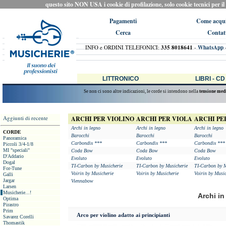
questo sito NON USA i cookie di profilazione, solo cookie tecnici per il ca
Pagamenti
Come acqui
Cerca
Contat
INFO e ORDINI TELEFONICI:
335 8018641
-
WhatsApp
LITTRONICO
LIBRI - CD
Se non ci sono altre indicazioni, le corde si intendono nella
tensione med
Aggiunti di recente
ARCHI PER VIOLINO
ARCHI PER VIOLA
ARCHI PE
Archi in legno
Archi in legno
Archi in legno
CORDE
Barocchi
Barocchi
Barocchi
Panoramica
Carbondix ***
Carbondix ***
Carbondix ***
Piccoli 3/4-1/8
MI "speciali"
Coda Bow
Coda Bow
Coda Bow
D'Addario
Evoluto
Evoluto
Evoluto
Dogal
TI-Carbon by Musicherie
TI-Carbon by Musicherie
TI-Carbon by M
For-Tune
Voirin by Musicherie
Voirin by Musicherie
Voirin by Music
Galli
Jargar
Viennabow
Larsen
Musicherie...!
Archi in
Optima
Pirastro
Prim
Arco per violino adatto ai principianti
Savarez Corelli
Thomastik