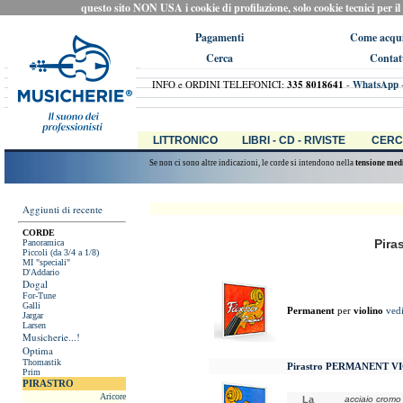
questo sito NON USA i cookie di profilazione, solo cookie tecnici per il ca
Pagamenti
Come acqui
Cerca
Contat
INFO e ORDINI TELEFONICI:
335 8018641
-
WhatsApp
LITTRONICO
LIBRI - CD - RIVISTE
CERC
Se non ci sono altre indicazioni, le corde si intendono nella
tensione med
Aggiunti di recente
CORDE
Pira
Panoramica
Piccoli (da 3/4 a 1/8)
MI "speciali"
D'Addario
Dogal
For-Tune
Galli
Permanent
per
violino
ved
Jargar
Larsen
Musicherie...!
Optima
Thomastik
Pirastro PERMANENT V
Prim
PIRASTRO
Aricore
La
acciaio cromo