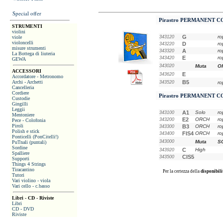
Special offer
Pirastro
PERMANENT C
STRUMENTI
violini
G
ro
viole
343120
violoncelli
D
ro
343220
misure strumenti
A
ro
343320
La Bottega di liuteria
E
ro
343420
GEWA
343020
Muta
O
ACCESSORI
E
343620
Accordatore - Metronomo
Archi - Archetti
B5
343520
ro
Cancelleria
Cordiere
Pirastro
PERMANENT C
Custodie
Gingilli
Leggii
A1
Solo
ro
343100
Mentoniere
E2
ORCH
ro
343200
Pece - Colofonia
Piroli
B3
ORCH
ro
343300
Polish e stick
FIS4
ORCH
ro
343400
Ponticelli (PonCitelli!)
343000
Muta
S
PuTnali (puntali)
Sordine
C
High
343920
Spalliere
CIS5
343500
Supporti
Things 4 Strings
Tiracantino
Per la certezza della
disponibili
Tutori
Vari violino - viola
Vari cello - c.basso
Libri - CD - Riviste
Libri
CD - DVD
Riviste