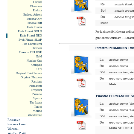
Chorda
Re
acciaio titanio
Chromcor
Eudoxa
Sol
acciaio argen
Eudoxa-Aricore
Do
acciaio tungs
Eudoxa-Oliv
Eudoxa-Stiff
Muta
Evah Pirazzi
Evah Pirazzi GOLD
Per la disponibilità e per ordinar
Evah Pirazzi NEO
gentilmente chiamare il Bonac
Evah Pirazzi SLAP
Flat Chromsteel
Pirastro PERMANENT vio
Flexocor
Flexocor DELUXE
Gold
La
acciaio cromo
Number One
Obligato
Re
acciaio cromo
Oliv
Sol
rope-core tungst
Original Flat-Chrome
Original Flexocor
Do
rope-core tungst
Passione
Muta
Permanent
Perpetual
Piranito
Pirastro PERMANENT SO
Synoxa
The Jazzer
La
acciaio cromo "Sol
Tonica
Re
acciaio cromo "Sol
Violino
Wondertone
Sol
rope-core tungste
Rostanvo
Do
rope-core tungste
Savarez Corelli
Warchal
Muta SOLOIST
Weidler Piatti