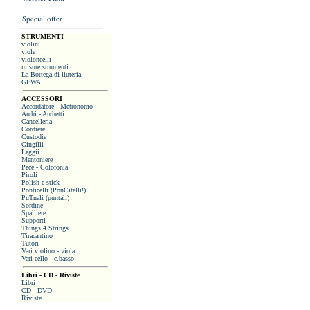
Special offer
STRUMENTI
violini
viole
violoncelli
misure strumenti
La Bottega di liuteria
GEWA
ACCESSORI
Accordatore - Metronomo
Archi - Archetti
Cancelleria
Cordiere
Custodie
Gingilli
Leggii
Mentoniere
Pece - Colofonia
Piroli
Polish e stick
Ponticelli (PonCitelli!)
PuTnali (puntali)
Sordine
Spalliere
Supporti
Things 4 Strings
Tiracantino
Tutori
Vari violino - viola
Vari cello - c.basso
Libri - CD - Riviste
Libri
CD - DVD
Riviste