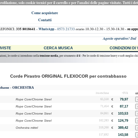
ilazione, solo cookie tecnici per il carrello e per l'analisi delle pagine visitate. Tutti i de
Come acquistare
Contatti
LEFONICI:
335 8018641
-
WhatsApp
-
0573 21733
orario 10.30-12.30 - 15.30-18.30 -
su app
Agosto operativo! Dal Vo
RIVISTE
CERCA MUSICA
CONDIZIONI DI
azioni, le corde si intendono nella
tensione media
, per strumento
4/4
- Per le corde di tensione heavy e soft meglio chi
Corde Pirastro ORIGINAL FLEXOCOR per contrabbasso
abbasso - ORCHESTRA
s
iva esclusa
+IVA
79,97
Rope Core/Chrome Steel
65,550
€
87,17
Rope Core/Chrome Steel
71,454
€
103,53
Rope Core/Chrome Steel
84,861
€
124,79
Rope Core/Chrome Steel
102,283
€
389,42
Orchestra mittel
319,200
€
143,58
117,692