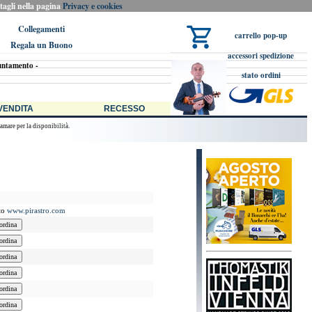
ttagli nella pagina
Privacy e cookies
Collegamenti
carrello pop-up
Regala un Buono
accessori spedizione
untamento -
stato ordini
stro Bonacchi, alias Musicherie Shop, 98% degli ordini evasi in giornata se pervenuti entro
 VENDITA
RECESSO
amare per la disponibilità.
ito
www.pirastro.com