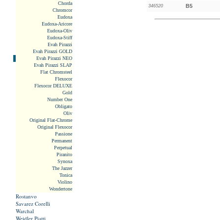
Chorda
B5
346520
Chromcor
Eudoxa
Eudoxa-Aricore
Eudoxa-Oliv
Eudoxa-Stiff
Evah Pirazzi
Evah Pirazzi GOLD
Evah Pirazzi NEO
Evah Pirazzi SLAP
Flat Chromsteel
Flexocor
Flexocor DELUXE
Gold
Number One
Obligato
Oliv
Original Flat-Chrome
Original Flexocor
Passione
Permanent
Perpetual
Piranito
Synoxa
The Jazzer
Tonica
Violino
Wondertone
Rostanvo
Savarez Corelli
Warchal
Weidler Piatti