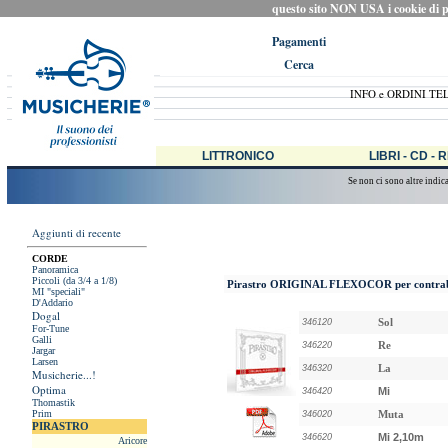
questo sito NON USA i cookie di prof
Pagamenti
Cerca
INFO e ORDINI TE
LITTRONICO
LIBRI - CD - 
Se non ci sono altre indic
Aggiunti di recente
CORDE
Panoramica
Piccoli (da 3/4 a 1/8)
Pirastro ORIGINAL FLEXOCOR
per contr
MI "speciali"
D'Addario
Dogal
Sol
346120
For-Tune
Galli
Re
346220
Jargar
Larsen
La
346320
Musicherie...!
Optima
Mi
346420
Thomastik
Prim
Muta
346020
PIRASTRO
Mi 2,10m
346620
Aricore