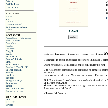
Warchal
4
Weidler Piatti
R
Special offer
I
N
STRUMENTI
violini
P
viole
violoncelli
misure strumenti
La Bottega di liuteria
GEWA
€ 23,00
ACCESSORI
Accordatore - Metronomo
Archi - Archetti
Cancelleria
Cordiere
Custodie
Gingilli
F
Rodolphe Kreutzer, 42 studi per violino - Rev. Marco
Leggii
Mentoniere
Pece - Colofonia
Il Kreutzer è la base in calcestruzzo sodo su cui impiantare il pala
Piroli
Polish e stick
Questa revisione del Forna (per gli amici) è il Kreutzer per tutti.
Ponticelli (PonCitelli!)
PuTnali (puntali)
L’ho vista crescere correzione dopo correzione, ho cercato di capire 
Sordine
Bellissimo.
Spalliere
Una revisione per chi ha un Maestro e per chi non ce l’ha, per chi so
Supporti
Sì, il Forna è stato il mio Maestro, quello che più di tutti mi ha f
Things 4 Strings
Sì, il Forna è un Amico.
Tiracantino
Sì, questa revisione è diversa dalle altre, gli studi del Kreutzer so
Tutori
diteggiature sono del Forna!
Vari violino - viola
Vari cello - c.basso
ndB (nota del Bonacchi)
Libri - CD - Riviste
Libri
CD - DVD
Riviste