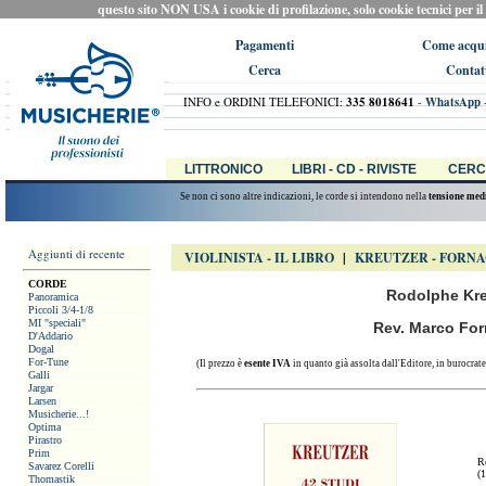
questo sito NON USA i cookie di profilazione, solo cookie tecnici per il ca
Pagamenti
Come acqui
Cerca
Contat
INFO e ORDINI TELEFONICI:
335 8018641
-
WhatsApp
LITTRONICO
LIBRI - CD - RIVISTE
CERC
Se non ci sono altre indicazioni, le corde si intendono nella
tensione med
Aggiunti di recente
VIOLINISTA - IL LIBRO
|
KREUTZER - FORNA
CORDE
Rodolphe Kreu
Panoramica
Piccoli 3/4-1/8
MI "speciali"
Rev. Marco Forn
D'Addario
Dogal
For-Tune
(Il prezzo è
esente IVA
in quanto già assolta dall'Editore, in burocrate
Galli
Jargar
Larsen
Musicherie...!
Optima
Pirastro
Prim
R
Savarez Corelli
(
Thomastik